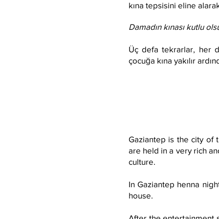
kına tepsisini eline ala
Damadın kınası kutlu olsu
Üç defa tekrarlar, her 
çocuğa kına yakılır ardın
Gaziantep is the city of
are held in a very rich an
culture.
In Gaziantep henna night
house.
After the entertainment s