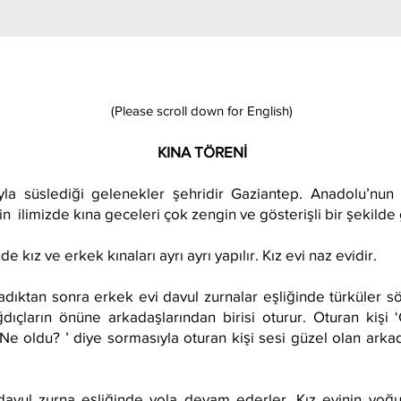
(Please scroll down for English)
KINA
TÖRENİ
ıyla süslediği gelenekler şehridir Gaziantep. Anadolu’nun
n ilimizde kına geceleri çok zengin ve gösterişli bir şekilde g
 kız ve erkek kınaları ayrı ayrı yapılır. Kız evi naz evidir.
dıktan sonra erkek evi davul zurnalar eşliğinde türküler söy
ıçların önüne arkadaşlarından birisi oturur. Oturan kişi 
Ne oldu? ’ diye sormasıyla oturan kişi sesi güzel olan arkad
avul zurna eşliğinde yola devam ederler. Kız evinin yoğur