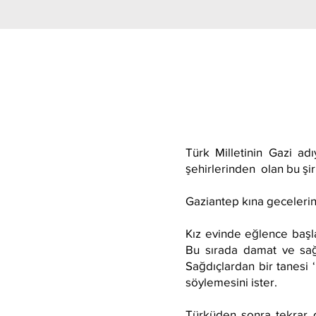
Türk Milletinin Gazi ad
şehirlerinden olan bu şiri
Gaziantep kına gecelerinde
Kız evinde eğlence başla
Bu sırada damat ve sağd
Sağdıçlardan bir tanesi ‘
söylemesini ister.
Türküden sonra tekrar d