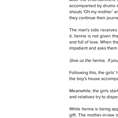
accompanied by drums an
shouts 'Oh my mother' and
they continue their jou
The man's side receives 
it, henna is not given t
and full of love. When t
impatient and asks them 
Give us the henna, If yo
Following this, the
girls’
the boy's house accompa
Meanwhile, the girls star
and relatives try to disp
While henna is being ap
gift. The mother-in-law i