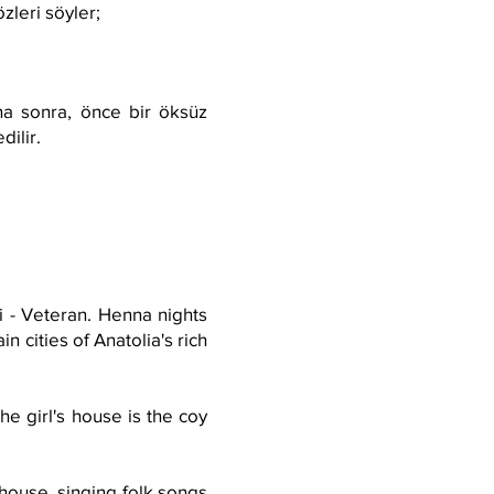
özleri söyler;
aha sonra, önce bir öksüz
dilir.
i - Veteran. Henna nights
n cities of Anatolia's rich
e girl's house is the coy
 house, singing folk songs