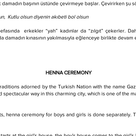
rak damadın başının üstünde çevirmeye başlar. Çev
irirken şu s
n, Kutlu olsun diyenin akıbeti bol olsun
defasında erkekler “yah” kadınlar da “zılgıt” çekerler. D
da damadın kınasının yakılmasıyla eğlenceye birlikte devam e
HENNA CEREMONY
 traditions adorned by the Turkish Nation with the name Gaz
d spectacular way in this charming city, which is one of the mai
s, henna ceremony for boys and girls is done separately. Th
tarts at the girl's house, the boy's house comes to the girl's