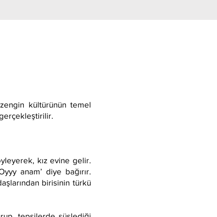
 zengin kültürünün temel
erçekleştirilir.
leyerek, kız evine gelir.
‘Oyyy anam’ diye bağırır.
aşlarından birisinin türkü
up, tepsilerde süslediği