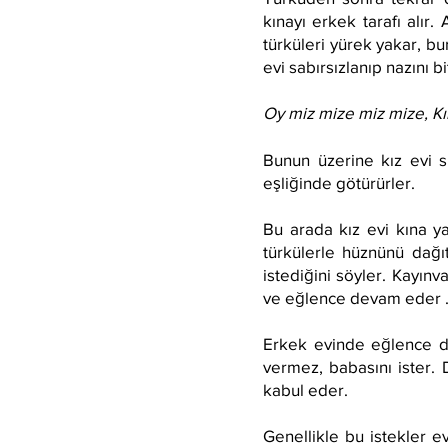
kınayı erkek tarafı alır.
türküleri yürek yakar, b
evi sabırsızlanıp nazını bi
Oy
miz mize miz mize, Kın
Bunun üzerine kız evi sü
eşliğinde götürürler.
Bu arada kız evi kına y
türkülerle hüznünü dağıt
istediğini söyler. Kayınva
ve eğlence devam eder 
Erkek evinde eğlence de
vermez, babasını ister. 
kabul eder.
Genellikle bu istekler ev