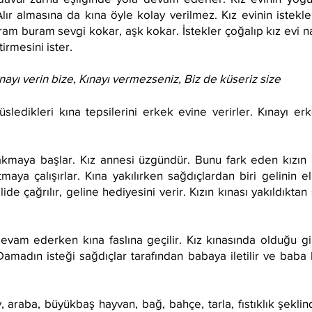
 Alır almasına da kına öyle kolay verilmez. Kız evinin istekler
uram buram sevgi kokar, aşk kokar. İstekler çoğalıp kız evi 
tirmesini ister.
ayı verin bize, Kınayı vermezseniz, Biz de küseriz size
sledikleri kına tepsilerini erkek evine verirler. Kınayı er
akmaya başlar. Kız annesi üzgündür. Bunu fark eden kızın 
maya çalışırlar. Kına yakılırken sağdıçlardan biri gelinin e
lide çağrılır, geline hediyesini verir. Kızın kınası yakıldıkta
.
vam ederken kına faslına geçilir. Kız kınasında olduğu g
Damadın isteği sağdıçlar tarafından babaya iletilir ve bab
, araba, büyükbaş hayvan, bağ, bahçe, tarla, fıstıklık şeklin