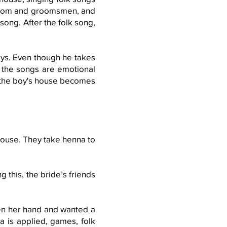
groom and groomsmen, and
 song. After the folk song,
ays. Even though he takes
s, the songs are emotional
, the boy's house becomes
house. They take henna to
 this, the bride’s friends
pen her hand and wanted a
na is applied, games, folk